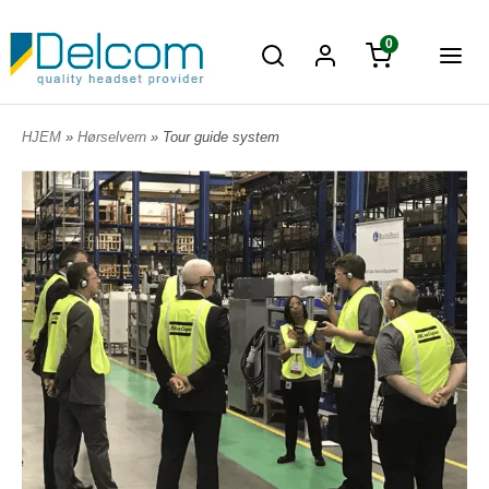
0
HJEM
»
Hørselvern
» Tour guide system