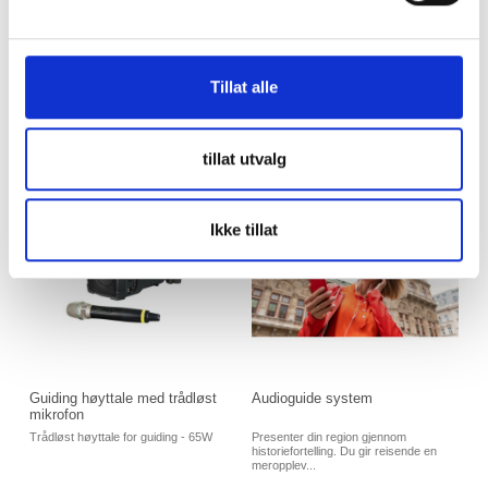
DEL
Tillat alle
Du er kanskje også interessert i
tillat utvalg
Ikke tillat
Guiding høyttale med trådløst
Audioguide system
mikrofon
Trådløst høyttale for guiding - 65W
Presenter din region gjennom
historiefortelling. Du gir reisende en
meropplev...