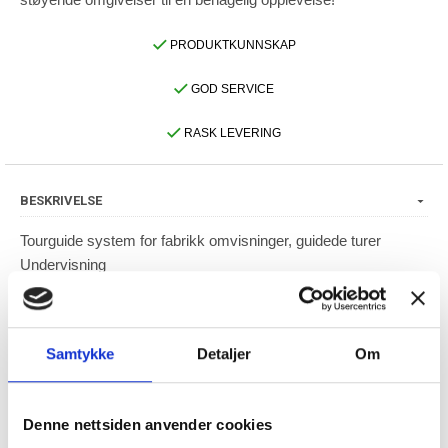
PRODUKTKUNNSKAP
GOD SERVICE
RASK LEVERING
BESKRIVELSE
Tourguide system for fabrikk omvisninger, guidede turer
Undervisning
Anlegg omvisning
Tolking/oversetting
Event produksjon
Samtykke
Detaljer
Om
Interaktiv trening
Kontakt oss for pristilbud !
Post@delcom.no
Denne nettsiden anvender cookies