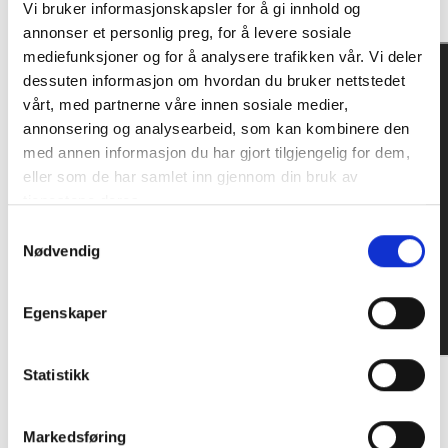
Vi bruker informasjonskapsler for å gi innhold og
annonser et personlig preg, for å levere sosiale
mediefunksjoner og for å analysere trafikken vår. Vi deler
dessuten informasjon om hvordan du bruker nettstedet
vårt, med partnerne våre innen sosiale medier,
annonsering og analysearbeid, som kan kombinere den
med annen informasjon du har gjort tilgjengelig for dem,
eller som de har samlet inn gjennom din bruk av
tjenestene deres.
Samtykkevalg
Nødvendig
Egenskaper
Statistikk
SPESIFIKASJONER
Markedsføring
ANMELDELSER