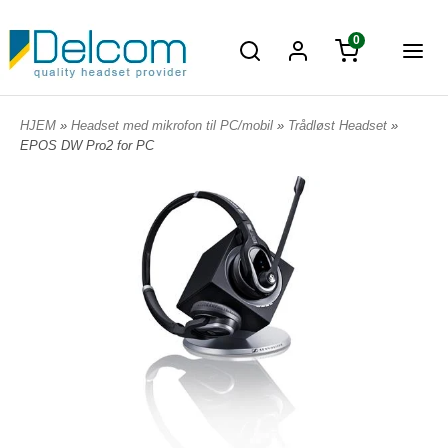
0
HJEM
»
Headset med mikrofon til PC/mobil
»
Trådløst Headset
»
EPOS DW Pro2 for PC