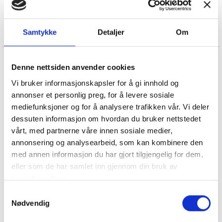
GOD SERVICE
RASK LEVERING
Samtykke
Detaljer
Om
BESKRIVELSE
Denne nettsiden anvender cookies
Vi bruker informasjonskapsler for å gi innhold og
DW Pro2 er et tosidig DECT hodesett PC ( soft phone). Det er
annonser et personlig preg, for å levere sosiale
brukervennlig , komfortabel og det elegante designet fokuserer
mediefunksjoner og for å analysere trafikken vår. Vi deler
på komfort og effektivitet.
dessuten informasjon om hvordan du bruker nettstedet
Med lang rekkevidde vil det gjøre deg i stand til å bevege seg
vårt, med partnerne våre innen sosiale medier,
fritt rundt på kontoret uten ledninger som holder deg tilbake.
annonsering og analysearbeid, som kan kombinere den
med annen informasjon du har gjort tilgjengelig for dem,
ActiveGard beskytter deg mot akustisk sjokk.
eller som de har samlet inn gjennom din bruk av
tjenestene deres.
Du vil kunne nyte behagelige samtaler hele dagen.
Samtykkevalg
Funksjoner:
Nødvendig
• Wireless Hodesett (DECT)
• Kvalitet og Design