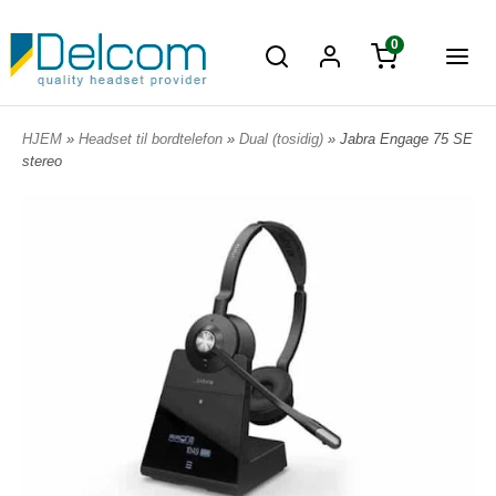
0
HJEM
»
Headset til bordtelefon
»
Dual (tosidig)
» Jabra Engage 75 SE
stereo