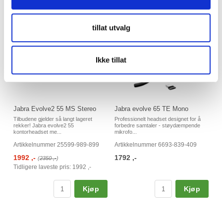
tillat utvalg
Ikke tillat
Jabra Evolve2 55 MS Stereo
Jabra evolve 65 TE Mono
Tilbudene gjelder så langt lageret
Professionelt headset designet for å
rekker! Jabra evolve2 55
forbedre samtaler - støydæmpende
kontorheadset me...
mikrofo...
Artikkelnummer 25599-989-899
Artikkelnummer 6693-839-409
1992 ,-
1792 ,-
(
2350 ,-
)
Tidligere laveste pris:
1992 ,-
Kjøp
Kjøp