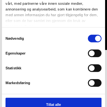
vårt, med partnerne våre innen sosiale medier,
annonsering og analysearbeid, som kan kombinere den
med annen informasjon du har gjort tilgjengelig for dem,
eller som de har samlet inn gjennom din bruk av
tjenestene deres.
Samtykkevalg
Nødvendig
Egenskaper
SPESIFIKASJONER
Statistikk
ANMELDELSER
DEL
Markedsføring
Du er kanskje også interessert i
Tillat alle