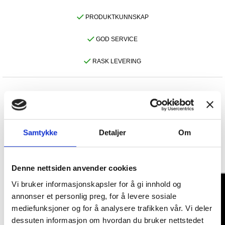
PRODUKTKUNNSKAP
GOD SERVICE
RASK LEVERING
BESKRIVELSE
Jabra Engage 75 Mono er et ekte multifunksjonshodesett til
bruk hele dagen,kobling til mobiltelefon, Pc og Bordtelefon, og
Samtykke
Detaljer
Om
har en rekkevidde på opptil 150m.
Denne nettsiden anvender cookies
Vi bruker informasjonskapsler for å gi innhold og
annonser et personlig preg, for å levere sosiale
mediefunksjoner og for å analysere trafikken vår. Vi deler
dessuten informasjon om hvordan du bruker nettstedet