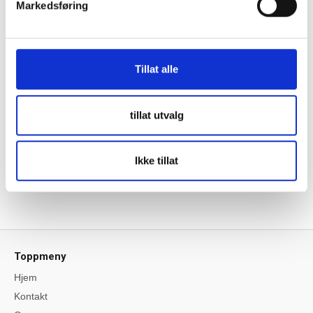
Markedsføring
1 stk 4/4 kabel for tilkobling mot appara
SPESIFIKASJONER
Tillat alle
ANMELDELSER
tillat utvalg
DEL
Ikke tillat
Tilbake
Toppmeny
Hjem
Kontakt