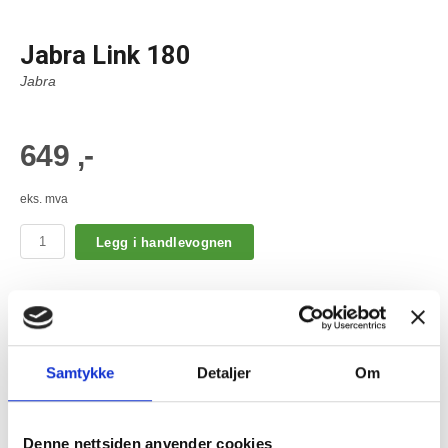
Jabra Link 180
Jabra
649 ,-
eks. mva
Legg i handlevognen
Veksler mellom fasttelefon og PC
PRODUKTKUNNSKAP
Samtykke
Detaljer
Om
GOD SERVICE
Denne nettsiden anvender cookies