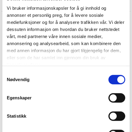
RASK LEVERING
Vi bruker informasjonskapsler for å gi innhold og
annonser et personlig preg, for å levere sosiale
mediefunksjoner og for å analysere trafikken vår. Vi deler
BESKRIVELSE
dessuten informasjon om hvordan du bruker nettstedet
Vendeboks som veksler mellom fasttelefon og PC ( Via USB
vårt, med partnerne våre innen sosiale medier,
mot PC)
annonsering og analysearbeid, som kan kombinere den
med annen informasjon du har gjort tilgjengelig for dem,
USB kabel inn mot PC
eller som de har samlet inn gjennom din bruk av
Sikrer din hørsel og hjelper dig med å overholde EU's
tjenestene deres.
lovgivning om støy på arbeidsplassen via Jabra PC Suite
Profesjonell kvalitet og profesionelt design
Samtykkevalg
Nødvendig
passer til alle Jabra, GN netcom headsett modeller .
I esken:
Egenskaper
1 stk Link 180 Fasttelefon/PC vender
1 stk USB kabel glatt
Statistikk
1 stk QD kontakt for tilkobling av Jabra hodesett